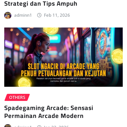
Strategi dan Tips Ampuh
adminn1
Feb 11, 2026
OTHERS
Spadegaming Arcade: Sensasi
Permainan Arcade Modern