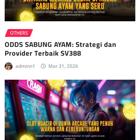
OTHERS
ODDS SABUNG AYAM: Strategi dan
Provider Terbaik SV388
adminn1
Mar 31, 2026