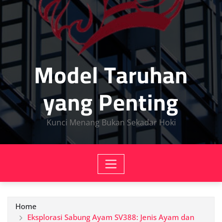
Model Taruhan
yang Penting
Kunci Menang Bukan Sekadar Hoki
Home
Eksplorasi Sabung Ayam SV388: Jenis Ayam dan