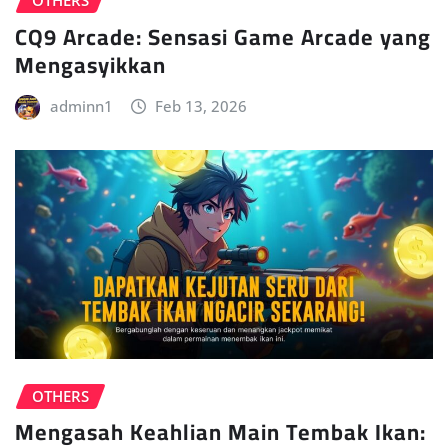
OTHERS
CQ9 Arcade: Sensasi Game Arcade yang
Mengasyikkan
adminn1
Feb 13, 2026
OTHERS
Mengasah Keahlian Main Tembak Ikan: