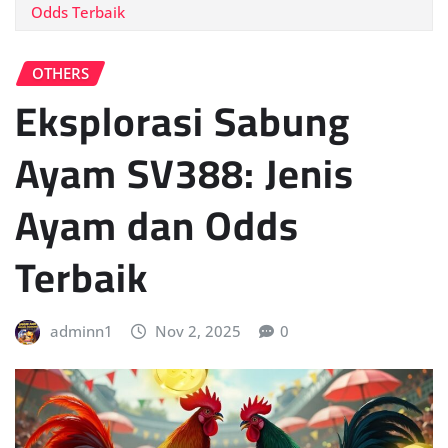
Odds Terbaik
OTHERS
Eksplorasi Sabung
Ayam SV388: Jenis
Ayam dan Odds
Terbaik
adminn1
Nov 2, 2025
0