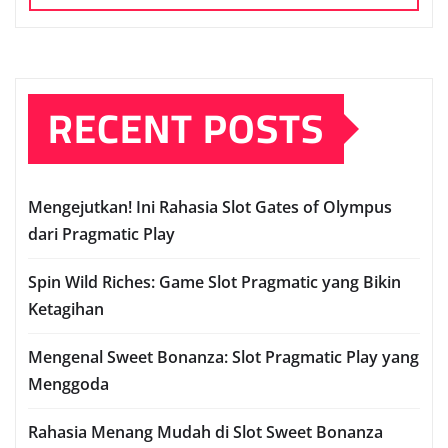
RECENT POSTS
Mengejutkan! Ini Rahasia Slot Gates of Olympus
dari Pragmatic Play
Spin Wild Riches: Game Slot Pragmatic yang Bikin
Ketagihan
Mengenal Sweet Bonanza: Slot Pragmatic Play yang
Menggoda
Rahasia Menang Mudah di Slot Sweet Bonanza