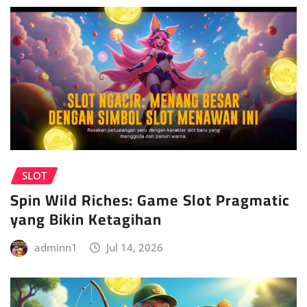
SLOT
Spin Wild Riches: Game Slot Pragmatic
yang Bikin Ketagihan
adminn1
Jul 14, 2026