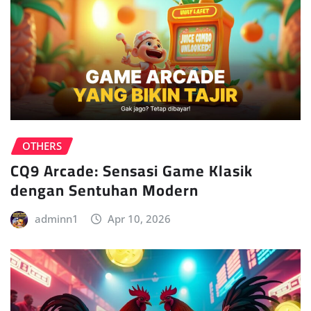
OTHERS
CQ9 Arcade: Sensasi Game Klasik
dengan Sentuhan Modern
adminn1
Apr 10, 2026