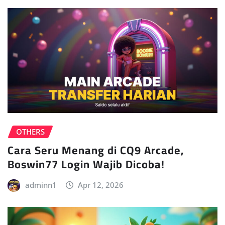
OTHERS
Cara Seru Menang di CQ9 Arcade,
Boswin77 Login Wajib Dicoba!
adminn1
Apr 12, 2026