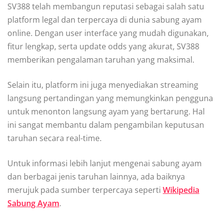
SV388 telah membangun reputasi sebagai salah satu
platform legal dan terpercaya di dunia sabung ayam
online. Dengan user interface yang mudah digunakan,
fitur lengkap, serta update odds yang akurat, SV388
memberikan pengalaman taruhan yang maksimal.
Selain itu, platform ini juga menyediakan streaming
langsung pertandingan yang memungkinkan pengguna
untuk menonton langsung ayam yang bertarung. Hal
ini sangat membantu dalam pengambilan keputusan
taruhan secara real-time.
Untuk informasi lebih lanjut mengenai sabung ayam
dan berbagai jenis taruhan lainnya, ada baiknya
merujuk pada sumber terpercaya seperti
Wikipedia
Sabung Ayam
.