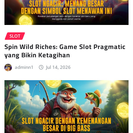
SLOT
Spin Wild Riches: Game Slot Pragmatic
yang Bikin Ketagihan
adminn1
Jul 14, 2026