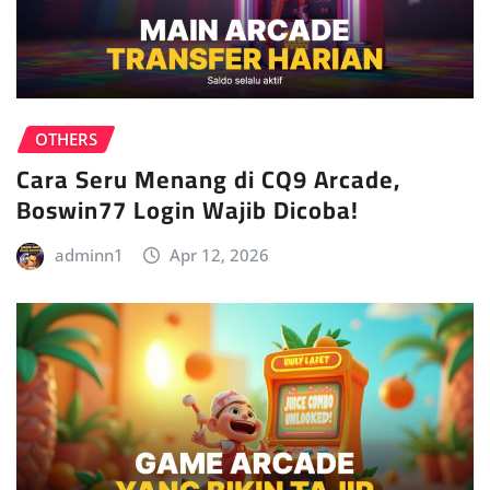
OTHERS
Cara Seru Menang di CQ9 Arcade,
Boswin77 Login Wajib Dicoba!
adminn1
Apr 12, 2026