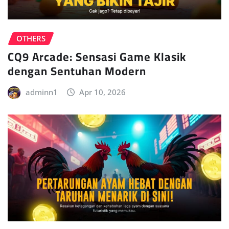
OTHERS
CQ9 Arcade: Sensasi Game Klasik
dengan Sentuhan Modern
adminn1
Apr 10, 2026