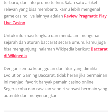
terbaru, dan info promo terkini. Salah satu artikel
relevan yang bisa membantu kamu lebih mengenal
game casino live lainnya adalah
Review Pragmatic Play
Live Casino
.
Untuk informasi lengkap dan mendalam mengenai
sejarah dan aturan baccarat secara umum, kamu juga
bisa mengunjungi halaman Wikipedia berikut:
Baccarat
di Wikipedia
.
Dengan semua keunggulan dan fitur yang dimiliki
Evolution Gaming Baccarat, tidak heran jika permainan
ini menjadi favorit banyak pemain casino online.
Segera coba dan rasakan sendiri sensasi bermain yang
autentik dan menyenangkan!