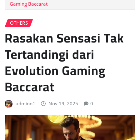
Gaming Baccarat
OTHERS
Rasakan Sensasi Tak
Tertandingi dari
Evolution Gaming
Baccarat
adminn1
Nov 19, 2025
0