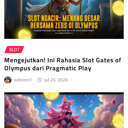
SLOT
Mengejutkan! Ini Rahasia Slot Gates of
Olympus dari Pragmatic Play
adminn1
Jul 20, 2026