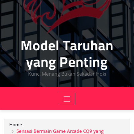
Model Taruhan
yang Penting
Kunci Menang Bukan Sekadar Hoki
Home
Sensasi Bermain Game Arcade CQ9 yang