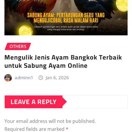
OTHERS
Mengulik Jenis Ayam Bangkok Terbaik
untuk Sabung Ayam Online
adminn1
Jan 6, 2026
LEAVE A REPLY
Your email address will not be published.
Required fields are marked
*