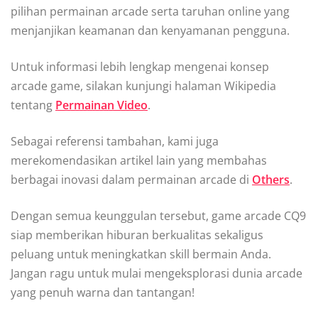
pilihan permainan arcade serta taruhan online yang
menjanjikan keamanan dan kenyamanan pengguna.
Untuk informasi lebih lengkap mengenai konsep
arcade game, silakan kunjungi halaman Wikipedia
tentang
Permainan Video
.
Sebagai referensi tambahan, kami juga
merekomendasikan artikel lain yang membahas
berbagai inovasi dalam permainan arcade di
Others
.
Dengan semua keunggulan tersebut, game arcade CQ9
siap memberikan hiburan berkualitas sekaligus
peluang untuk meningkatkan skill bermain Anda.
Jangan ragu untuk mulai mengeksplorasi dunia arcade
yang penuh warna dan tantangan!