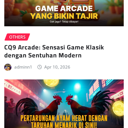
OTHERS
CQ9 Arcade: Sensasi Game Klasik
dengan Sentuhan Modern
adminn1
Apr 10, 2026