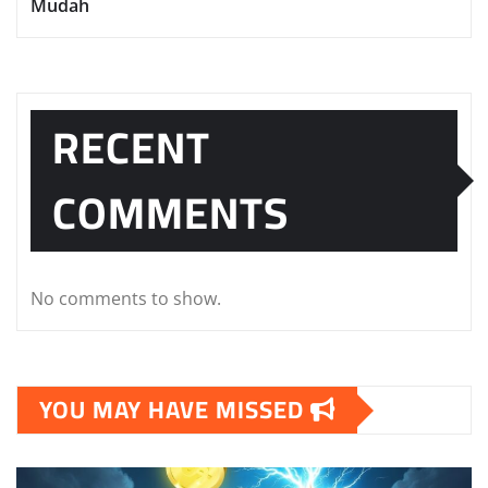
Mudah
RECENT
COMMENTS
No comments to show.
YOU MAY HAVE MISSED