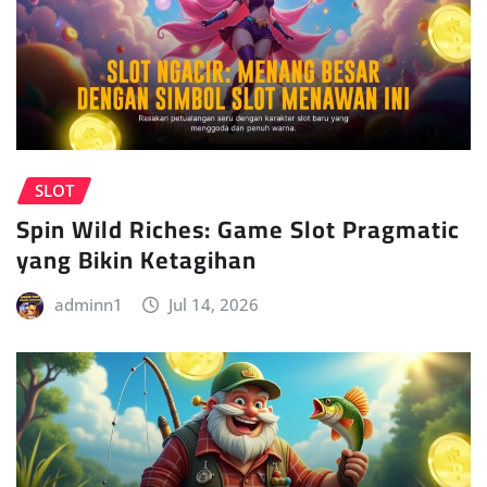
SLOT
Spin Wild Riches: Game Slot Pragmatic
yang Bikin Ketagihan
adminn1
Jul 14, 2026