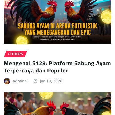
OTHERS
Mengenal S128: Platform Sabung Ayam
Terpercaya dan Populer
adminn1
Jan 19, 2026