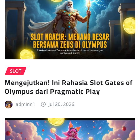
SLOT
Mengejutkan! Ini Rahasia Slot Gates of
Olympus dari Pragmatic Play
adminn1
Jul 20, 2026