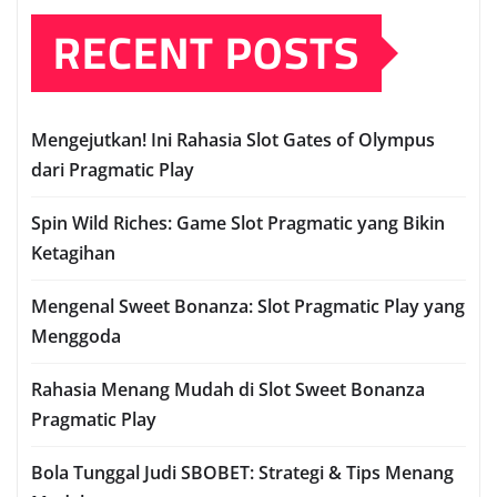
RECENT POSTS
Mengejutkan! Ini Rahasia Slot Gates of Olympus
dari Pragmatic Play
Spin Wild Riches: Game Slot Pragmatic yang Bikin
Ketagihan
Mengenal Sweet Bonanza: Slot Pragmatic Play yang
Menggoda
Rahasia Menang Mudah di Slot Sweet Bonanza
Pragmatic Play
Bola Tunggal Judi SBOBET: Strategi & Tips Menang