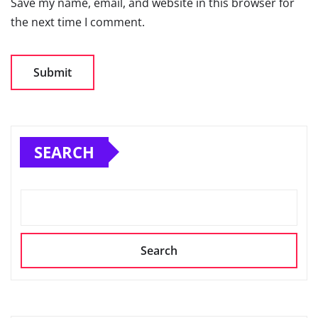
Save my name, email, and website in this browser for
the next time I comment.
SEARCH
Search