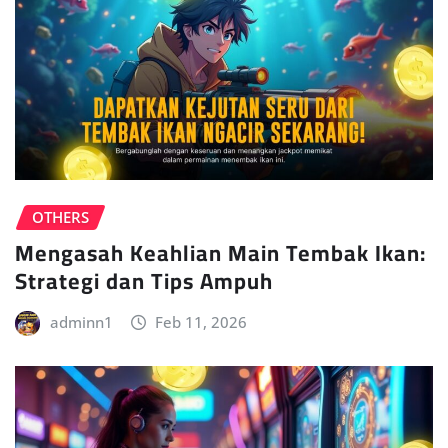
OTHERS
Mengasah Keahlian Main Tembak Ikan:
Strategi dan Tips Ampuh
adminn1
Feb 11, 2026