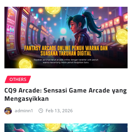
OTHERS
CQ9 Arcade: Sensasi Game Arcade yang
Mengasyikkan
adminn1
Feb 13, 2026