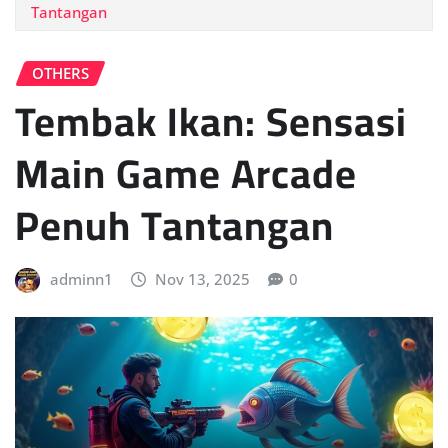
Tantangan
OTHERS
Tembak Ikan: Sensasi
Main Game Arcade
Penuh Tantangan
adminn1
Nov 13, 2025
0