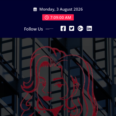
Skip
Monday, 3 August 2026
to
content
7:09:01 AM
Follow Us