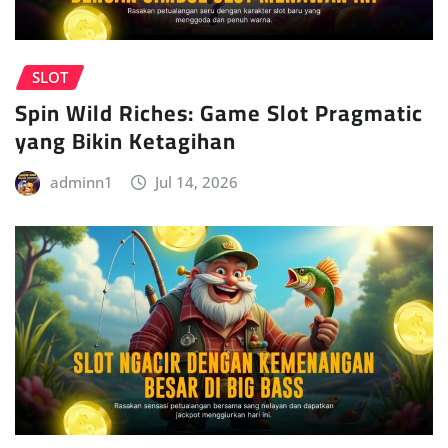
SLOT
Spin Wild Riches: Game Slot Pragmatic
yang Bikin Ketagihan
adminn1
Jul 14, 2026