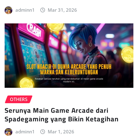
adminn1
Mar 31, 2026
OTHERS
Serunya Main Game Arcade dari
Spadegaming yang Bikin Ketagihan
adminn1
Mar 1, 2026