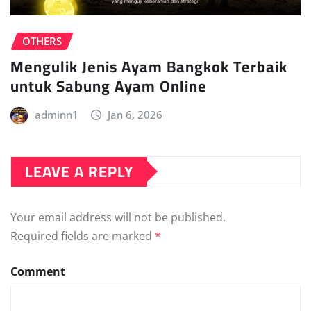
OTHERS
Mengulik Jenis Ayam Bangkok Terbaik
untuk Sabung Ayam Online
adminn1
Jan 6, 2026
LEAVE A REPLY
Your email address will not be published.
Required fields are marked
*
Comment