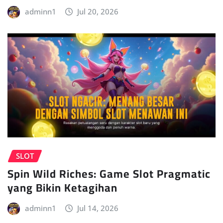
adminn1
Jul 20, 2026
SLOT
Spin Wild Riches: Game Slot Pragmatic
yang Bikin Ketagihan
adminn1
Jul 14, 2026