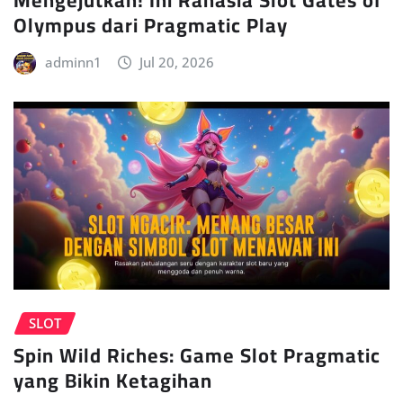
Olympus dari Pragmatic Play
adminn1
Jul 20, 2026
SLOT
Spin Wild Riches: Game Slot Pragmatic
yang Bikin Ketagihan