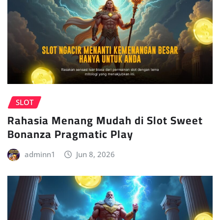
SLOT
Rahasia Menang Mudah di Slot Sweet
Bonanza Pragmatic Play
adminn1
Jun 8, 2026