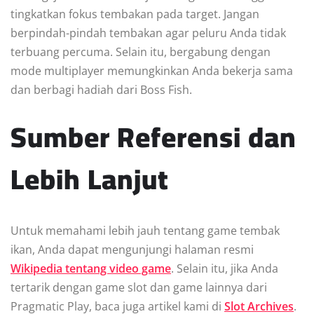
tingkatkan fokus tembakan pada target. Jangan
berpindah-pindah tembakan agar peluru Anda tidak
terbuang percuma. Selain itu, bergabung dengan
mode multiplayer memungkinkan Anda bekerja sama
dan berbagi hadiah dari Boss Fish.
Sumber Referensi dan
Lebih Lanjut
Untuk memahami lebih jauh tentang game tembak
ikan, Anda dapat mengunjungi halaman resmi
Wikipedia tentang video game
. Selain itu, jika Anda
tertarik dengan game slot dan game lainnya dari
Pragmatic Play, baca juga artikel kami di
Slot Archives
.