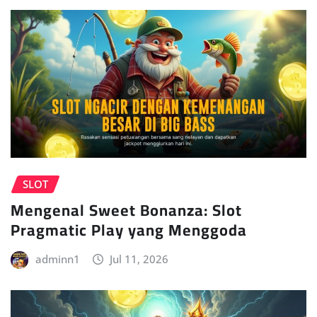
SLOT
Mengenal Sweet Bonanza: Slot
Pragmatic Play yang Menggoda
adminn1
Jul 11, 2026