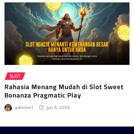
SLOT
Rahasia Menang Mudah di Slot Sweet
Bonanza Pragmatic Play
adminn1
Jun 8, 2026