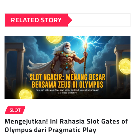
RELATED STORY
SLOT
Mengejutkan! Ini Rahasia Slot Gates of
Olympus dari Pragmatic Play