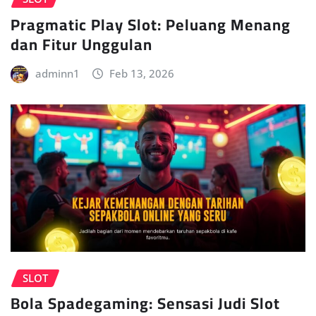
Pragmatic Play Slot: Peluang Menang
dan Fitur Unggulan
adminn1
Feb 13, 2026
SLOT
Bola Spadegaming: Sensasi Judi Slot