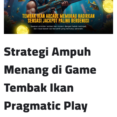
Strategi Ampuh
Menang di Game
Tembak Ikan
Pragmatic Play