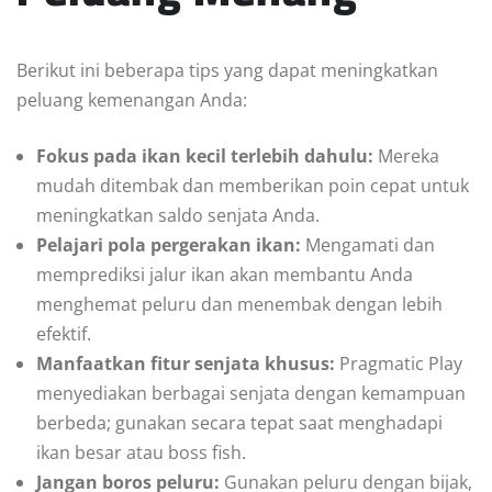
Berikut ini beberapa tips yang dapat meningkatkan
peluang kemenangan Anda:
Fokus pada ikan kecil terlebih dahulu:
Mereka
mudah ditembak dan memberikan poin cepat untuk
meningkatkan saldo senjata Anda.
Pelajari pola pergerakan ikan:
Mengamati dan
memprediksi jalur ikan akan membantu Anda
menghemat peluru dan menembak dengan lebih
efektif.
Manfaatkan fitur senjata khusus:
Pragmatic Play
menyediakan berbagai senjata dengan kemampuan
berbeda; gunakan secara tepat saat menghadapi
ikan besar atau boss fish.
Jangan boros peluru:
Gunakan peluru dengan bijak,