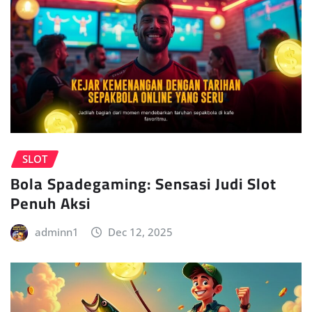
SLOT
Bola Spadegaming: Sensasi Judi Slot
Penuh Aksi
adminn1
Dec 12, 2025