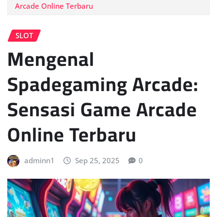
Arcade Online Terbaru
SLOT
Mengenal
Spadegaming Arcade:
Sensasi Game Arcade
Online Terbaru
adminn1
Sep 25, 2025
0