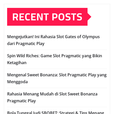
RECENT POSTS
Mengejutkan! Ini Rahasia Slot Gates of Olympus
dari Pragmatic Play
Spin Wild Riches: Game Slot Pragmatic yang Bikin
Ketagihan
Mengenal Sweet Bonanza: Slot Pragmatic Play yang
Menggoda
Rahasia Menang Mudah di Slot Sweet Bonanza
Pragmatic Play
Bola Tunggal Judi SBOBET: Strategi & Tips Menang