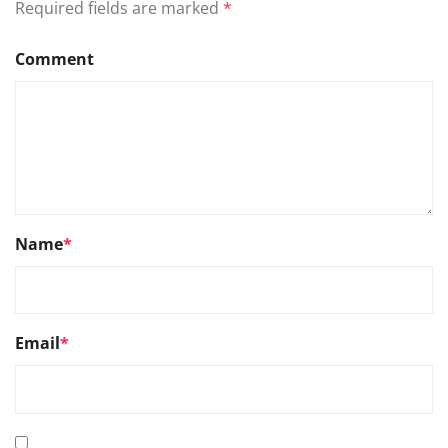
Required fields are marked
*
Comment
Name
*
Email
*