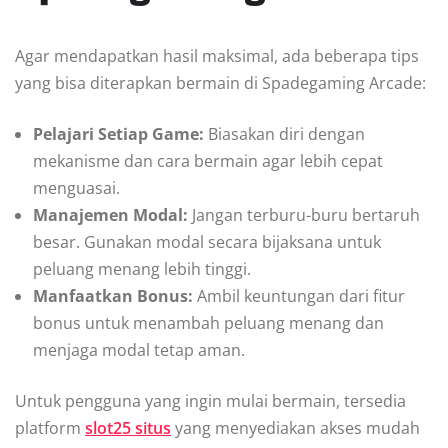
Agar mendapatkan hasil maksimal, ada beberapa tips
yang bisa diterapkan bermain di Spadegaming Arcade:
Pelajari Setiap Game:
Biasakan diri dengan
mekanisme dan cara bermain agar lebih cepat
menguasai.
Manajemen Modal:
Jangan terburu-buru bertaruh
besar. Gunakan modal secara bijaksana untuk
peluang menang lebih tinggi.
Manfaatkan Bonus:
Ambil keuntungan dari fitur
bonus untuk menambah peluang menang dan
menjaga modal tetap aman.
Untuk pengguna yang ingin mulai bermain, tersedia
platform
slot25 situs
yang menyediakan akses mudah