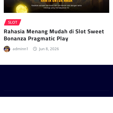
SLOT
Rahasia Menang Mudah di Slot Sweet
Bonanza Pragmatic Play
adminn1
Jun 8, 2026
Copyright © 2024 | Powered by
WordPress
|
Provo
News
by
ThemeArile