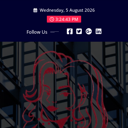
Skip
Wednesday, 5 August 2026
to
content
3:24:44 PM
Follow Us