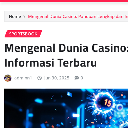
Home
Mengenal Dunia Casino: Panduan Lengkap dan In
SPORTSBOOK
Mengenal Dunia Casino
Informasi Terbaru
adminn1
Jun 30, 2025
0