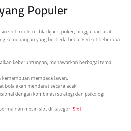
 yang Populer
n slot, roulette, blackjack, poker, hingga baccarat.
uang kemenangan yang berbeda-beda. Berikut beberapa
alkan keberuntungan, menawarkan berbagai tema
 dan kemampuan membaca lawan.
t bola akan mendarat secara acak.
sional dengan kombinasi strategi dan psikologi.
permainan mesin slot di kategori
Slot
.
n