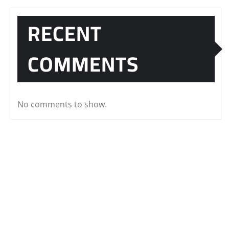
RECENT
COMMENTS
No comments to show.