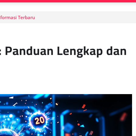
formasi Terbaru
: Panduan Lengkap dan