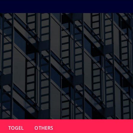
TOGEL
OTHERS