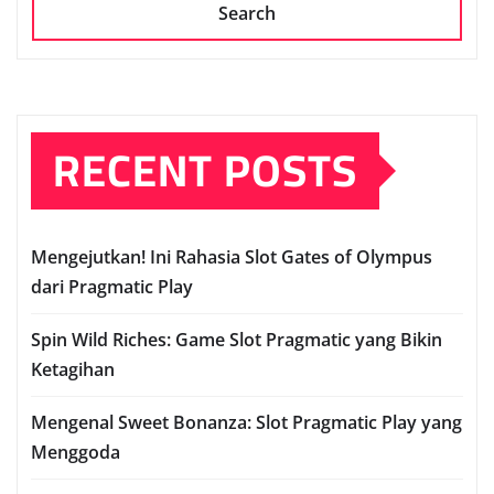
Search
RECENT POSTS
Mengejutkan! Ini Rahasia Slot Gates of Olympus
dari Pragmatic Play
Spin Wild Riches: Game Slot Pragmatic yang Bikin
Ketagihan
Mengenal Sweet Bonanza: Slot Pragmatic Play yang
Menggoda