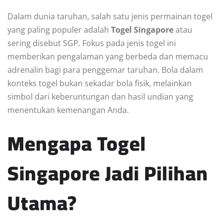
Dalam dunia taruhan, salah satu jenis permainan togel
yang paling populer adalah
Togel Singapore
atau
sering disebut SGP. Fokus pada jenis togel ini
memberikan pengalaman yang berbeda dan memacu
adrenalin bagi para penggemar taruhan. Bola dalam
konteks togel bukan sekadar bola fisik, melainkan
simbol dari keberuntungan dan hasil undian yang
menentukan kemenangan Anda.
Mengapa Togel
Singapore Jadi Pilihan
Utama?