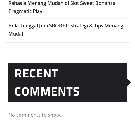
Rahasia Menang Mudah di Slot Sweet Bonanza
Pragmatic Play
Bola Tunggal Judi SBOBET: Strategi & Tips Menang
Mudah
RECENT
COMMENTS
No comments to show.