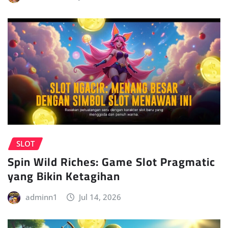
SLOT
Spin Wild Riches: Game Slot Pragmatic
yang Bikin Ketagihan
adminn1
Jul 14, 2026