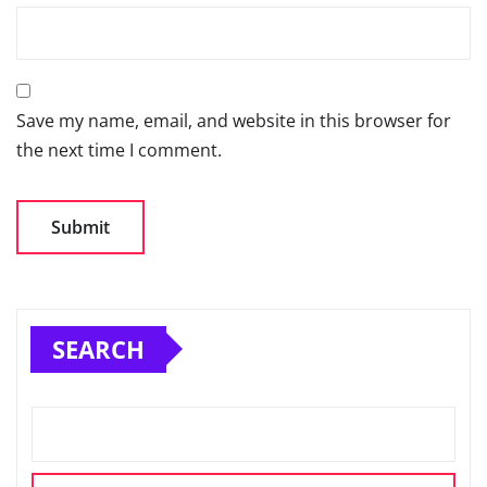
Save my name, email, and website in this browser for
the next time I comment.
SEARCH