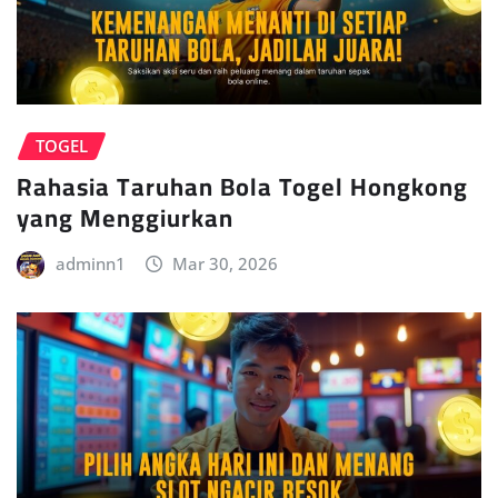
TOGEL
Rahasia Taruhan Bola Togel Hongkong
yang Menggiurkan
adminn1
Mar 30, 2026