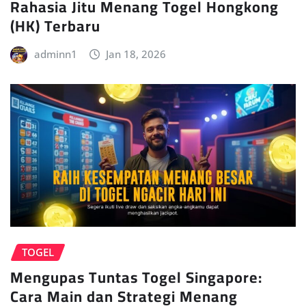
Rahasia Jitu Menang Togel Hongkong
(HK) Terbaru
adminn1
Jan 18, 2026
TOGEL
Mengupas Tuntas Togel Singapore:
Cara Main dan Strategi Menang