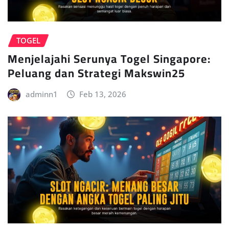
TOGEL
Menjelajahi Serunya Togel Singapore:
Peluang dan Strategi Makswin25
adminn1
Feb 13, 2026