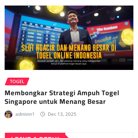
TOGEL
Membongkar Strategi Ampuh Togel
Singapore untuk Menang Besar
adminn1
Dec 13, 2025