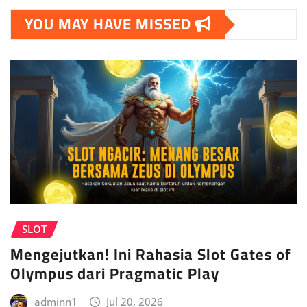
YOU MAY HAVE MISSED
SLOT
Mengejutkan! Ini Rahasia Slot Gates of
Olympus dari Pragmatic Play
adminn1
Jul 20, 2026