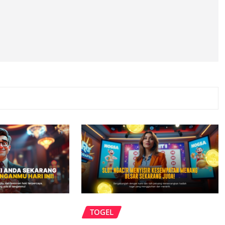
TOGEL