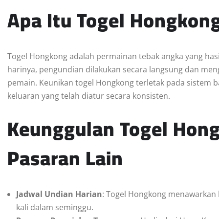
Apa Itu Togel Hongkon
Togel Hongkong adalah permainan tebak angka yang hasil
harinya, pengundian dilakukan secara langsung dan meng
pemain. Keunikan togel Hongkong terletak pada sistem b
keluaran yang telah diatur secara konsisten.
Keunggulan Togel Hon
Pasaran Lain
Jadwal Undian Harian
: Togel Hongkong menawarkan 
kali dalam seminggu.