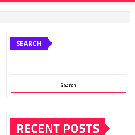
SEARCH
Search
RECENT POSTS