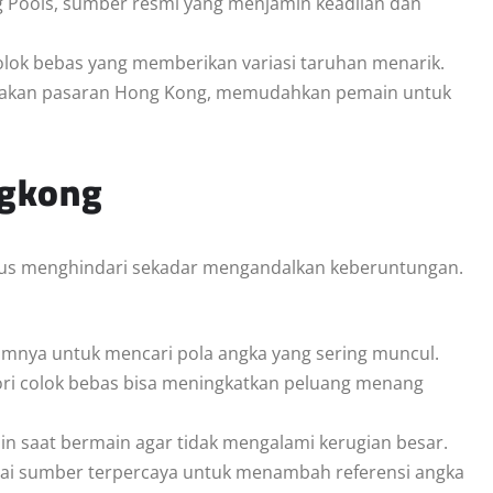
g Pools, sumber resmi yang menjamin keadilan dan
 colok bebas yang memberikan variasi taruhan menarik.
ediakan pasaran Hong Kong, memudahkan pemain untuk
ngkong
us menghindari sekadar mengandalkan keberuntungan.
lumnya untuk mencari pola angka yang sering muncul.
ori colok bebas bisa meningkatkan peluang menang
lin saat bermain agar tidak mengalami kerugian besar.
agai sumber terpercaya untuk menambah referensi angka