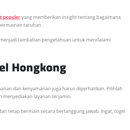
ot populer
yang memberikan insight tentang bagaimana
permainan taruhan.
menjadi tambahan pengetahuan untuk mendalami
gel Hongkong
nan dan kenyamanan juga harus diperhatikan. Pilihlah
n menyediakan layanan terjamin.
dan tetap bermain secara bertanggung jawab. Ingat, togel