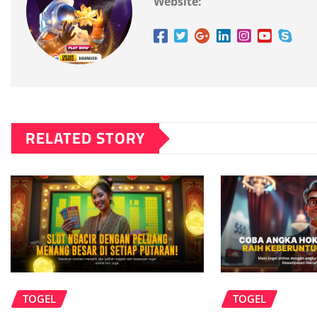
Website:
RELATED STORY
TOGEL
TOGEL