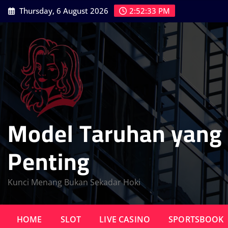
Skip
Thursday, 6 August 2026
2:52:35 PM
to
content
Model Taruhan yang
Penting
Kunci Menang Bukan Sekadar Hoki
HOME
SLOT
LIVE CASINO
SPORTSBOOK