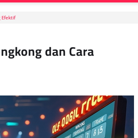
Efektif
ongkong dan Cara