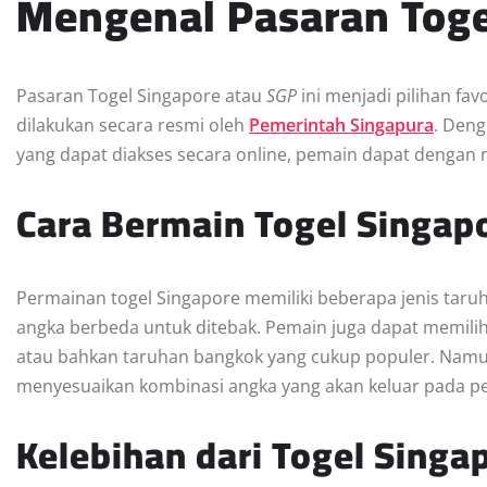
Mengenal Pasaran Toge
Pasaran Togel Singapore atau
SGP
ini menjadi pilihan fav
dilakukan secara resmi oleh
Pemerintah Singapura
. Deng
yang dapat diakses secara online, pemain dapat dengan
Cara Bermain Togel Singap
Permainan togel Singapore memiliki beberapa jenis taru
angka berbeda untuk ditebak. Pemain juga dapat memilih 
atau bahkan taruhan bangkok yang cukup populer. Nam
menyesuaikan kombinasi angka yang akan keluar pada p
Kelebihan dari Togel Singa