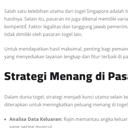
Salah satu kelebihan utama dari togel Singapore adala
hasilnya. Selain itu, pasaran ini juga dikenal memiliki v
kompetitif. Faktor legalitas dan tanggung jawab pemerin
tidak dimiliki oleh pasaran togel lain.
Untuk mendapatkan hasil maksimal, penting bagi pemain a
yang menyediakan layanan lengkap dan fitur terbaik di p
Strategi Menang di Pas
Dalam dunia togel, strategi menjadi kunci utama selain k
diterapkan untuk meningkatkan peluang menang di togel
Analisa Data Keluaran:
Rajin memantau angka keluara
yang sering muncul.