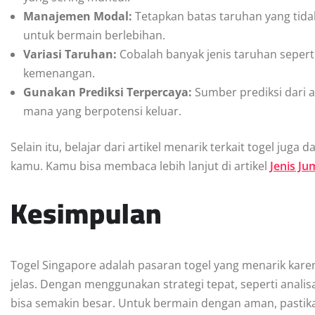
Manajemen Modal:
Tetapkan batas taruhan yang tid
untuk bermain berlebihan.
Variasi Taruhan:
Cobalah banyak jenis taruhan sepert
kemenangan.
Gunakan Prediksi Terpercaya:
Sumber prediksi dari 
mana yang berpotensi keluar.
Selain itu, belajar dari artikel menarik terkait togel ju
kamu. Kamu bisa membaca lebih lanjut di artikel
Jenis Ju
Kesimpulan
Togel Singapore adalah pasaran togel yang menarik karena
jelas. Dengan menggunakan strategi tepat, seperti ana
bisa semakin besar. Untuk bermain dengan aman, pastika