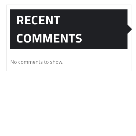
RECENT
COMMENTS
No comments to show.