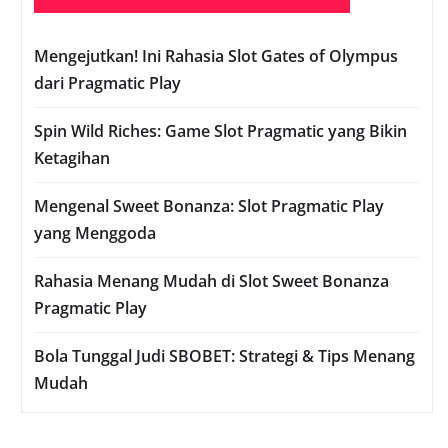
Mengejutkan! Ini Rahasia Slot Gates of Olympus
dari Pragmatic Play
Spin Wild Riches: Game Slot Pragmatic yang Bikin
Ketagihan
Mengenal Sweet Bonanza: Slot Pragmatic Play
yang Menggoda
Rahasia Menang Mudah di Slot Sweet Bonanza
Pragmatic Play
Bola Tunggal Judi SBOBET: Strategi & Tips Menang
Mudah