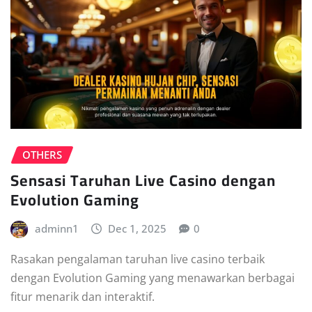
OTHERS
Sensasi Taruhan Live Casino dengan
Evolution Gaming
adminn1
Dec 1, 2025
0
Rasakan pengalaman taruhan live casino terbaik
dengan Evolution Gaming yang menawarkan berbagai
fitur menarik dan interaktif.