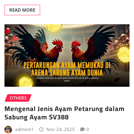
READ MORE
OTHERS
Mengenal Jenis Ayam Petarung dalam
Sabung Ayam SV388
adminn1
Nov 24, 2025
0