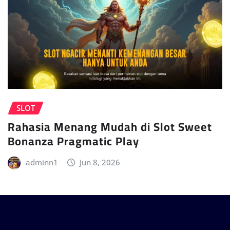
SLOT
Rahasia Menang Mudah di Slot Sweet
Bonanza Pragmatic Play
adminn1
Jun 8, 2026