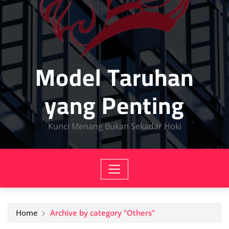
Model Taruhan
yang Penting
Kunci Menang Bukan Sekadar Hoki
Home
Archive by category "Others"