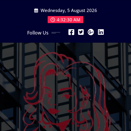
Skip
Wednesday, 5 August 2026
to
content
4:32:31 AM
Follow Us