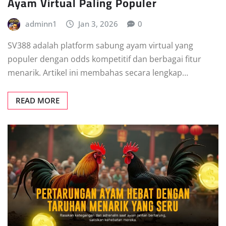
Ayam Virtual Paling Populer
adminn1
Jan 3, 2026
0
SV388 adalah platform sabung ayam virtual yang
populer dengan odds kompetitif dan berbagai fitur
menarik. Artikel ini membahas secara lengkap…
READ MORE