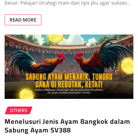
besar. Pelajari strategi main dan tips jitu agar sukses…
READ MORE
OTHERS
Menelusuri Jenis Ayam Bangkok dalam
Sabung Ayam SV388