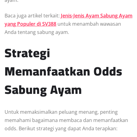
ayam.
Baca juga artikel terkait:
Jenis-Jenis Ayam Sabung Ayam
yang Populer di SV388
untuk menambah wawasan
Anda tentang sabung ayam.
Strategi
Memanfaatkan Odds
Sabung Ayam
Untuk memaksimalkan peluang menang, penting
memahami bagaimana membaca dan memanfaatkan
odds. Berikut strategi yang dapat Anda terapkan: