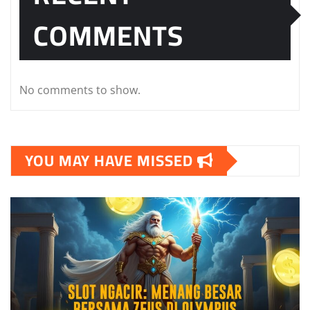
COMMENTS
No comments to show.
YOU MAY HAVE MISSED