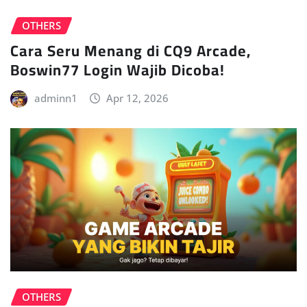
OTHERS
Cara Seru Menang di CQ9 Arcade,
Boswin77 Login Wajib Dicoba!
adminn1
Apr 12, 2026
OTHERS