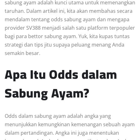
sabung ayam adalah kunci utama untuk memenangkan
taruhan. Dalam artikel ini, kita akan membahas secara
mendalam tentang odds sabung ayam dan mengapa
provider SV388 menjadi salah satu platform terpopuler
bagi para bettor sabung ayam. Yuk, kita kupas tuntas
strategi dan tips jitu supaya peluang menang Anda
semakin besar.
Apa Itu Odds dalam
Sabung Ayam?
Odds dalam sabung ayam adalah angka yang
menunjukkan kemungkinan kemenangan sebuah ayam
dalam pertandingan. Angka ini juga menentukan