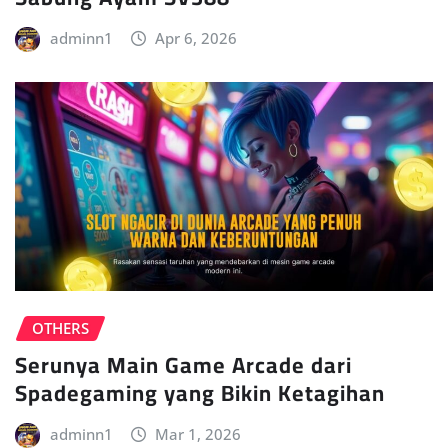
adminn1
Apr 6, 2026
OTHERS
Serunya Main Game Arcade dari
Spadegaming yang Bikin Ketagihan
adminn1
Mar 1, 2026