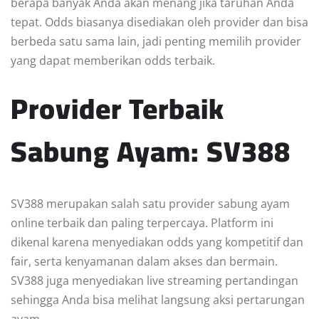
berapa banyak Anda akan menang jika taruhan Anda
tepat. Odds biasanya disediakan oleh provider dan bisa
berbeda satu sama lain, jadi penting memilih provider
yang dapat memberikan odds terbaik.
Provider Terbaik
Sabung Ayam: SV388
SV388 merupakan salah satu provider sabung ayam
online terbaik dan paling terpercaya. Platform ini
dikenal karena menyediakan odds yang kompetitif dan
fair, serta kenyamanan dalam akses dan bermain.
SV388 juga menyediakan live streaming pertandingan
sehingga Anda bisa melihat langsung aksi pertarungan