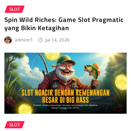
SLOT
Spin Wild Riches: Game Slot Pragmatic
yang Bikin Ketagihan
adminn1
Jul 14, 2026
SLOT