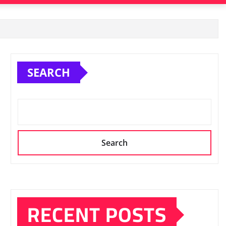
SEARCH
Search
RECENT POSTS