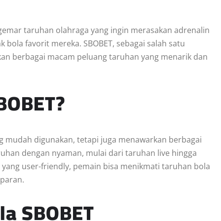
ggemar taruhan olahraga yang ingin merasakan adrenalin
bola favorit mereka. SBOBET, sebagai salah satu
kan berbagai macam peluang taruhan yang menarik dan
SBOBET?
g mudah digunakan, tetapi juga menawarkan berbagai
han dengan nyaman, mulai dari taruhan live hingga
yang user-friendly, pemain bisa menikmati taruhan bola
paran.
ola SBOBET