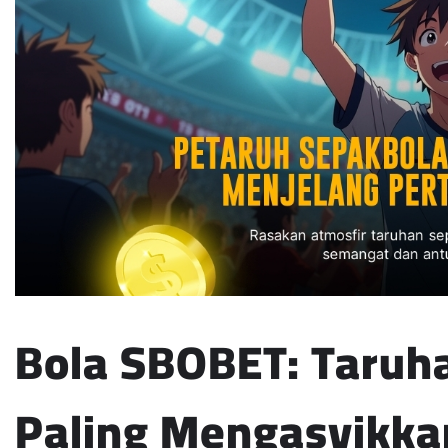
Bola SBOBET: Taruh
Paling Mengasyikka