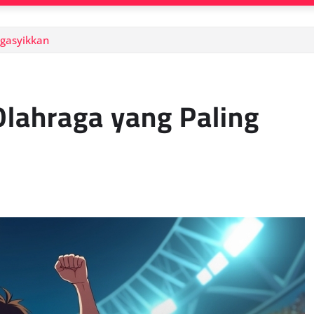
gasyikkan
lahraga yang Paling