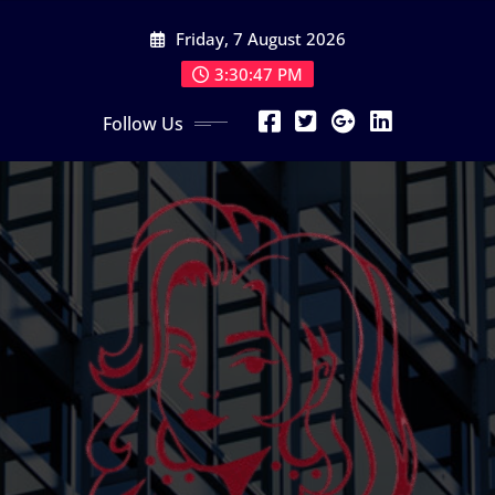
Skip
Friday, 7 August 2026
to
content
3:30:49 PM
Follow Us