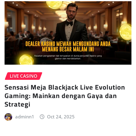
LIVE CASINO
Sensasi Meja Blackjack Live Evolution
Gaming: Mainkan dengan Gaya dan
Strategi
adminn1
Oct 24, 2025