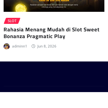
SLOT
Rahasia Menang Mudah di Slot Sweet
Bonanza Pragmatic Play
adminn1
Jun 8, 2026
Copyright © 2024 | Powered by
WordPress
|
Provo
News
by
ThemeArile