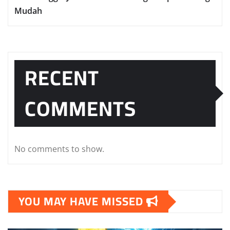
Mudah
RECENT
COMMENTS
No comments to show.
YOU MAY HAVE MISSED