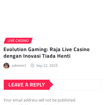
LIVE CASINO
Evolution Gaming: Raja Live Casino
dengan Inovasi Tiada Henti
adminn1
Sep 22, 2025
LEAVE A REPLY
Your email address will not be published.