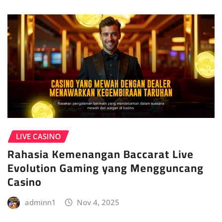
LIVE CASINO
Rahasia Kemenangan Baccarat Live
Evolution Gaming yang Mengguncang
Casino
adminn1
Nov 4, 2025