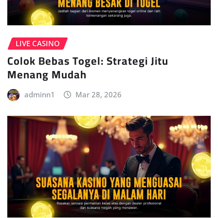
LIVE CASINO
Colok Bebas Togel: Strategi Jitu
Menang Mudah
adminn1
Mar 28, 2026