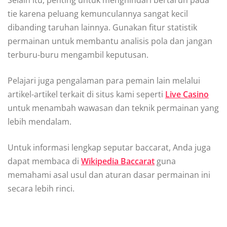
Selain itu, penting untuk menghindari bertaruh pada
tie karena peluang kemunculannya sangat kecil
dibanding taruhan lainnya. Gunakan fitur statistik
permainan untuk membantu analisis pola dan jangan
terburu-buru mengambil keputusan.
Pelajari juga pengalaman para pemain lain melalui
artikel-artikel terkait di situs kami seperti
Live Casino
untuk menambah wawasan dan teknik permainan yang
lebih mendalam.
Untuk informasi lengkap seputar baccarat, Anda juga
dapat membaca di
Wikipedia Baccarat
guna
memahami asal usul dan aturan dasar permainan ini
secara lebih rinci.