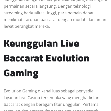
permainan secara langsung. Dengan teknologi
streaming berkualitas tinggi, para pemain dapat
menikmati taruhan baccarat dengan mudah dan aman
lewat perangkat mereka.
Keunggulan Live
Baccarat Evolution
Gaming
Evolution Gaming dikenal luas sebagai penyedia
layanan Live Casino terkemuka yang menghadirkan
Baccarat dengan beragam fitur unggulan. Pertama,