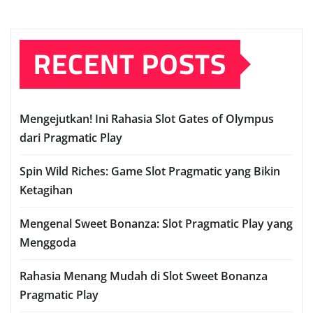
RECENT POSTS
Mengejutkan! Ini Rahasia Slot Gates of Olympus
dari Pragmatic Play
Spin Wild Riches: Game Slot Pragmatic yang Bikin
Ketagihan
Mengenal Sweet Bonanza: Slot Pragmatic Play yang
Menggoda
Rahasia Menang Mudah di Slot Sweet Bonanza
Pragmatic Play