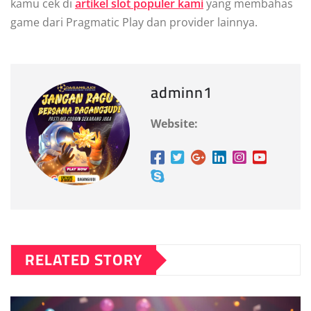
kamu cek di
artikel slot populer kami
yang membahas
game dari Pragmatic Play dan provider lainnya.
adminn1
Website:
RELATED STORY