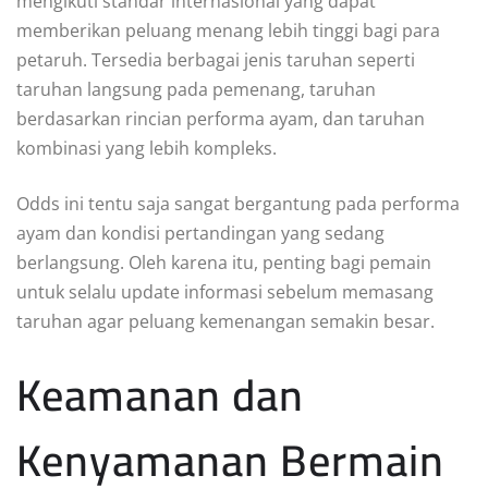
mengikuti standar internasional yang dapat
memberikan peluang menang lebih tinggi bagi para
petaruh. Tersedia berbagai jenis taruhan seperti
taruhan langsung pada pemenang, taruhan
berdasarkan rincian performa ayam, dan taruhan
kombinasi yang lebih kompleks.
Odds ini tentu saja sangat bergantung pada performa
ayam dan kondisi pertandingan yang sedang
berlangsung. Oleh karena itu, penting bagi pemain
untuk selalu update informasi sebelum memasang
taruhan agar peluang kemenangan semakin besar.
Keamanan dan
Kenyamanan Bermain