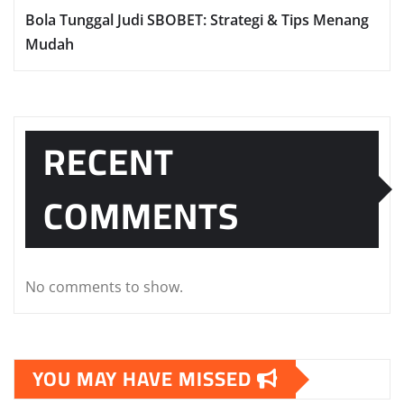
Bola Tunggal Judi SBOBET: Strategi & Tips Menang
Mudah
RECENT
COMMENTS
No comments to show.
YOU MAY HAVE MISSED