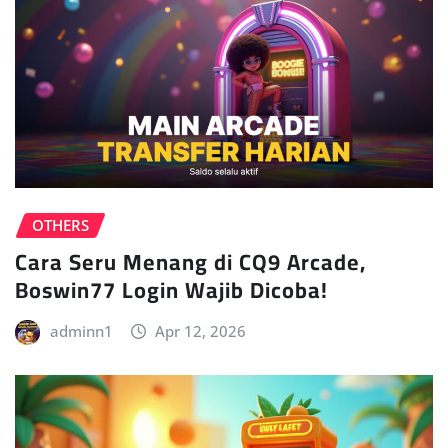
OTHERS
Cara Seru Menang di CQ9 Arcade,
Boswin77 Login Wajib Dicoba!
adminn1
Apr 12, 2026