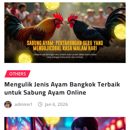
OTHERS
Mengulik Jenis Ayam Bangkok Terbaik
untuk Sabung Ayam Online
adminn1
Jan 6, 2026