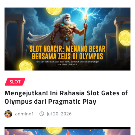
SLOT
Mengejutkan! Ini Rahasia Slot Gates of
Olympus dari Pragmatic Play
adminn1
Jul 20, 2026