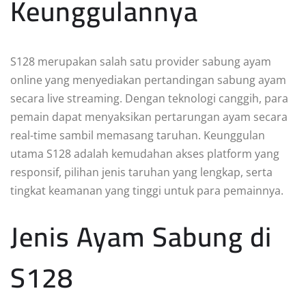
Keunggulannya
S128 merupakan salah satu provider sabung ayam
online yang menyediakan pertandingan sabung ayam
secara live streaming. Dengan teknologi canggih, para
pemain dapat menyaksikan pertarungan ayam secara
real-time sambil memasang taruhan. Keunggulan
utama S128 adalah kemudahan akses platform yang
responsif, pilihan jenis taruhan yang lengkap, serta
tingkat keamanan yang tinggi untuk para pemainnya.
Jenis Ayam Sabung di
S128