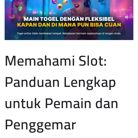
Memahami Slot:
Panduan Lengkap
untuk Pemain dan
Penggemar