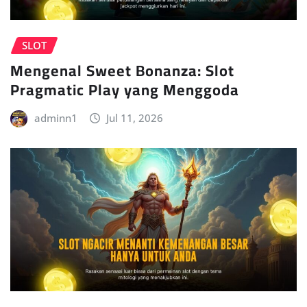
SLOT
Mengenal Sweet Bonanza: Slot
Pragmatic Play yang Menggoda
adminn1
Jul 11, 2026