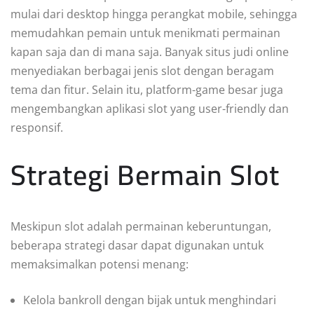
mulai dari desktop hingga perangkat mobile, sehingga
memudahkan pemain untuk menikmati permainan
kapan saja dan di mana saja. Banyak situs judi online
menyediakan berbagai jenis slot dengan beragam
tema dan fitur. Selain itu, platform-game besar juga
mengembangkan aplikasi slot yang user-friendly dan
responsif.
Strategi Bermain Slot
Meskipun slot adalah permainan keberuntungan,
beberapa strategi dasar dapat digunakan untuk
memaksimalkan potensi menang:
Kelola bankroll dengan bijak untuk menghindari