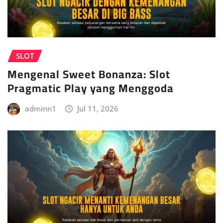
SLOT
Mengenal Sweet Bonanza: Slot
Pragmatic Play yang Menggoda
adminn1
Jul 11, 2026