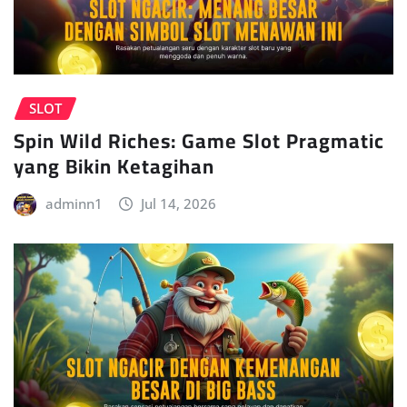
SLOT
Spin Wild Riches: Game Slot Pragmatic
yang Bikin Ketagihan
adminn1
Jul 14, 2026