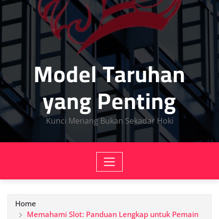
Model Taruhan
yang Penting
Kunci Menang Bukan Sekadar Hoki
Home
Memahami Slot: Panduan Lengkap untuk Pemain