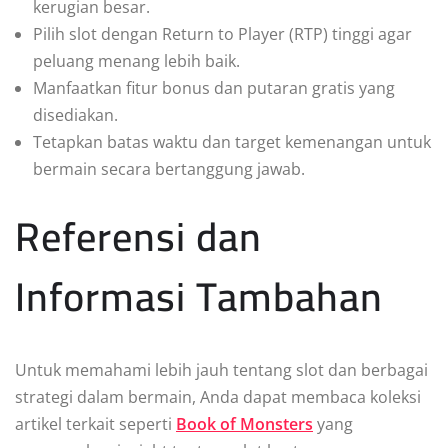
kerugian besar.
Pilih slot dengan Return to Player (RTP) tinggi agar
peluang menang lebih baik.
Manfaatkan fitur bonus dan putaran gratis yang
disediakan.
Tetapkan batas waktu dan target kemenangan untuk
bermain secara bertanggung jawab.
Referensi dan
Informasi Tambahan
Untuk memahami lebih jauh tentang slot dan berbagai
strategi dalam bermain, Anda dapat membaca koleksi
artikel terkait seperti
Book of Monsters
yang