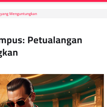
s yang Menguntungkan
ympus: Petualangan
gkan