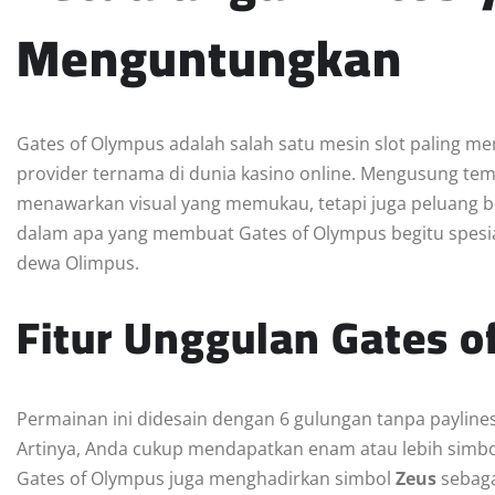
Menguntungkan
Gates of Olympus adalah salah satu mesin slot paling m
provider ternama di dunia kasino online. Mengusung tema
menawarkan visual yang memukau, tetapi juga peluang be
dalam apa yang membuat Gates of Olympus begitu spesia
dewa Olimpus.
Fitur Unggulan Gates 
Permainan ini didesain dengan 6 gulungan tanpa paylin
Artinya, Anda cukup mendapatkan enam atau lebih simb
Gates of Olympus juga menghadirkan simbol
Zeus
sebaga