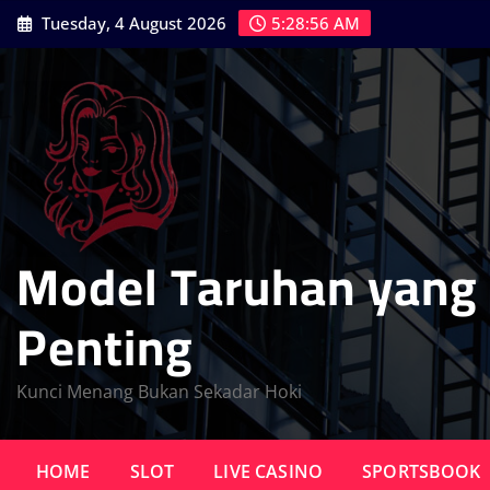
Skip
Tuesday, 4 August 2026
5:28:58 AM
to
content
Model Taruhan yang
Penting
Kunci Menang Bukan Sekadar Hoki
HOME
SLOT
LIVE CASINO
SPORTSBOOK