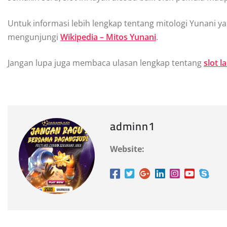
Untuk informasi lebih lengkap tentang mitologi Yunani y
mengunjungi
Wikipedia – Mitos Yunani
.
Jangan lupa juga membaca ulasan lengkap tentang
slot l
adminn1
Website: