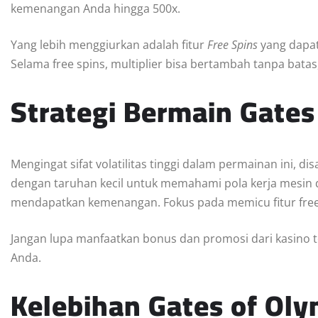
kemenangan Anda hingga 500x.
Yang lebih menggiurkan adalah fitur
Free Spins
yang dapat
Selama free spins, multiplier bisa bertambah tanpa bat
Strategi Bermain Gate
Mengingat sifat volatilitas tinggi dalam permainan ini, d
dengan taruhan kecil untuk memahami pola kerja mesin 
mendapatkan kemenangan. Fokus pada memicu fitur free s
Jangan lupa manfaatkan bonus dan promosi dari kasin
Anda.
Kelebihan Gates of Oly