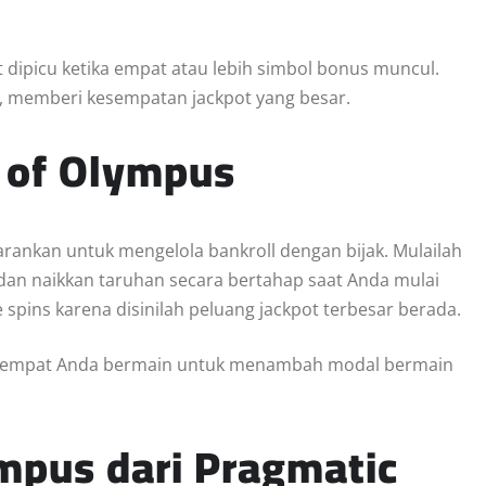
 dipicu ketika empat atau lebih simbol bonus muncul.
as, memberi kesempatan jackpot yang besar.
s of Olympus
isarankan untuk mengelola bankroll dengan bijak. Mulailah
dan naikkan taruhan secara bertahap saat Anda mulai
pins karena disinilah peluang jackpot terbesar berada.
o tempat Anda bermain untuk menambah modal bermain
mpus dari Pragmatic