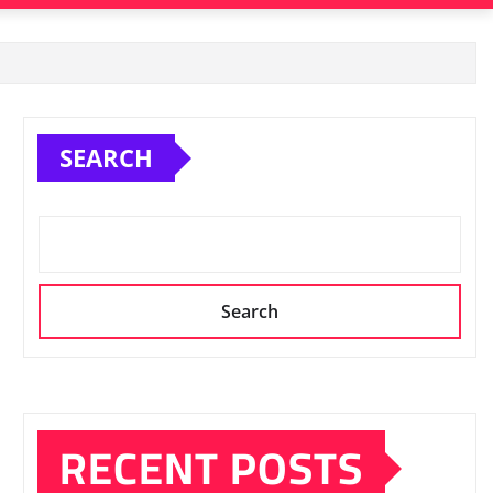
SEARCH
Search
RECENT POSTS