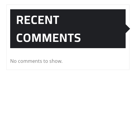
RECENT
COMMENTS
No comments to show.