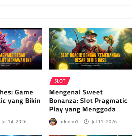
SLOT
ches: Game
Mengenal Sweet
ic yang Bikin
Bonanza: Slot Pragmatic
Play yang Menggoda
Jul 14, 2026
adminn1
Jul 11, 2026