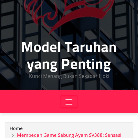
Model Taruhan
yang Penting
Kunci Menang Bukan Sekadar Hoki
Home
Membedah Game Sabung Ayam SV388: Sensasi