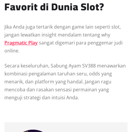
Favorit di Dunia Slot?
Jika Anda juga tertarik dengan game lain seperti slot,
jangan lewatkan insight mendalam tentang why
Pragmatic Play
sangat digemari para penggemar judi
online.
Secara keseluruhan, Sabung Ayam SV388 menawarkan
kombinasi pengalaman taruhan seru, odds yang
menarik, dan platform yang handal. Jangan ragu
mencoba dan rasakan sensasi permainan yang
menguji strategi dan intuisi Anda.