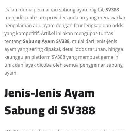
Dalam dunia permainan sabung ayam digital,
SV388
menjadi salah satu provider andalan yang menawarkan
pengalaman adu ayam dengan fitur lengkap dan odds
yang kompetitif. Artikel ini akan mengupas tuntas
tentang
Sabung Ayam SV388
, mulai dari jenis-jenis
ayam yang sering dipakai, detail odds taruhan, hingga
keunggulan platform SV388 yang membuat game ini
unik dan layak dicoba oleh semua penggemar sabung
ayam.
Jenis-Jenis Ayam
Sabung di SV388