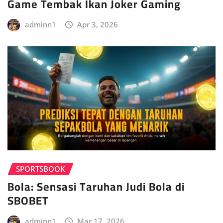
Game Tembak Ikan Joker Gaming
adminn1
Apr 3, 2026
SPORTSBOOK
Bola: Sensasi Taruhan Judi Bola di
SBOBET
adminn1
Mar 17, 2026