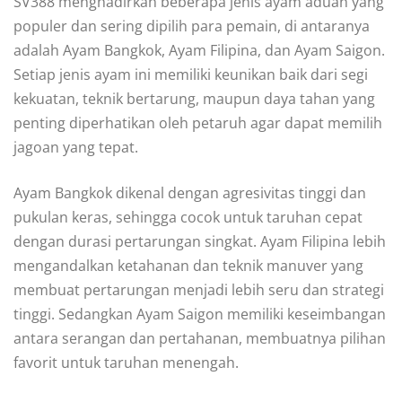
SV388 menghadirkan beberapa jenis ayam aduan yang
populer dan sering dipilih para pemain, di antaranya
adalah Ayam Bangkok, Ayam Filipina, dan Ayam Saigon.
Setiap jenis ayam ini memiliki keunikan baik dari segi
kekuatan, teknik bertarung, maupun daya tahan yang
penting diperhatikan oleh petaruh agar dapat memilih
jagoan yang tepat.
Ayam Bangkok dikenal dengan agresivitas tinggi dan
pukulan keras, sehingga cocok untuk taruhan cepat
dengan durasi pertarungan singkat. Ayam Filipina lebih
mengandalkan ketahanan dan teknik manuver yang
membuat pertarungan menjadi lebih seru dan strategi
tinggi. Sedangkan Ayam Saigon memiliki keseimbangan
antara serangan dan pertahanan, membuatnya pilihan
favorit untuk taruhan menengah.