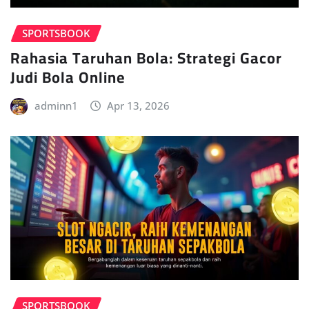
SPORTSBOOK
Rahasia Taruhan Bola: Strategi Gacor
Judi Bola Online
adminn1
Apr 13, 2026
SPORTSBOOK