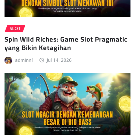
SLOT
Spin Wild Riches: Game Slot Pragmatic
yang Bikin Ketagihan
adminn1
Jul 14, 2026