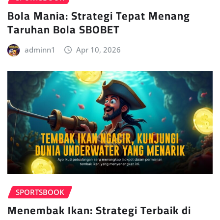
Bola Mania: Strategi Tepat Menang
Taruhan Bola SBOBET
adminn1
Apr 10, 2026
SPORTSBOOK
Menembak Ikan: Strategi Terbaik di