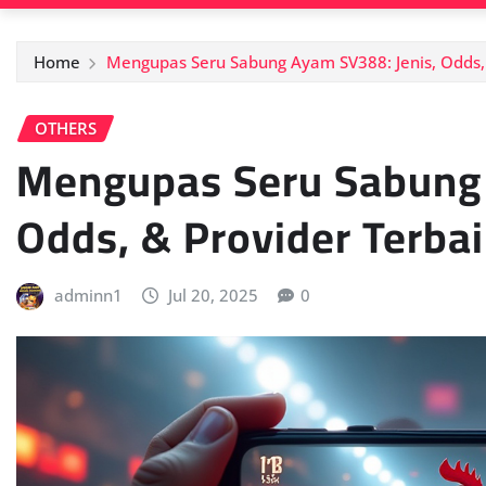
Home
Mengupas Seru Sabung Ayam SV388: Jenis, Odds, 
OTHERS
Mengupas Seru Sabung 
Odds, & Provider Terba
adminn1
Jul 20, 2025
0