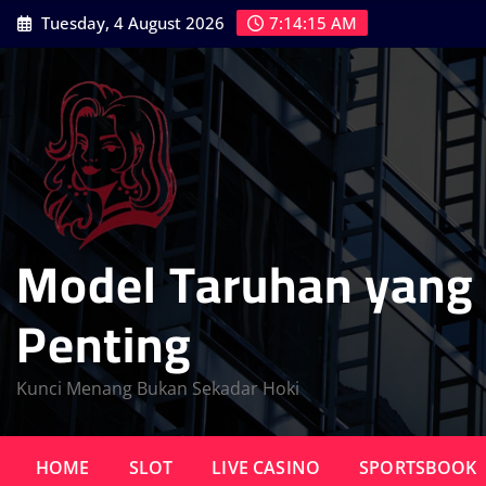
Skip
Tuesday, 4 August 2026
7:14:17 AM
to
content
Model Taruhan yang
Penting
Kunci Menang Bukan Sekadar Hoki
HOME
SLOT
LIVE CASINO
SPORTSBOOK