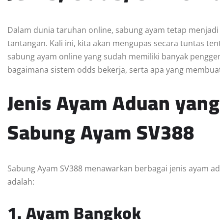
Dalam dunia taruhan online, sabung ayam tetap menjadi
tantangan. Kali ini, kita akan mengupas secara tuntas te
sabung ayam online yang sudah memiliki banyak penggema
bagaimana sistem odds bekerja, serta apa yang membuat 
Jenis Ayam Aduan yang
Sabung Ayam SV388
Sabung Ayam SV388 menawarkan berbagai jenis ayam adu
adalah:
1. Ayam Bangkok