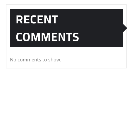
RECENT
COMMENTS
No comments to show.