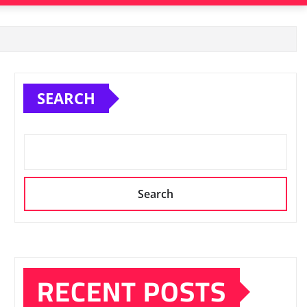
SEARCH
Search
RECENT POSTS