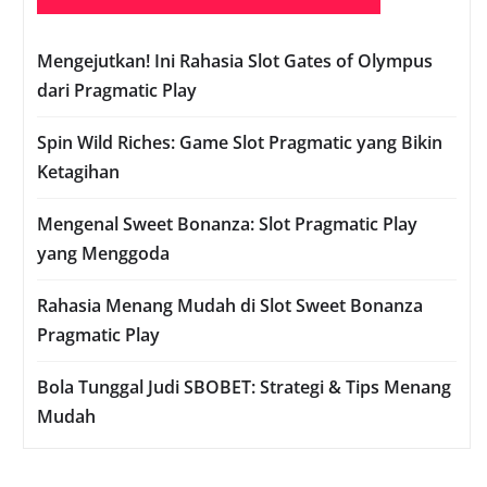
Mengejutkan! Ini Rahasia Slot Gates of Olympus
dari Pragmatic Play
Spin Wild Riches: Game Slot Pragmatic yang Bikin
Ketagihan
Mengenal Sweet Bonanza: Slot Pragmatic Play
yang Menggoda
Rahasia Menang Mudah di Slot Sweet Bonanza
Pragmatic Play
Bola Tunggal Judi SBOBET: Strategi & Tips Menang
Mudah